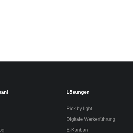
Werkerführung
3
ean!
Lösungen
Pick by light
Digitale Werkerführung
og
E-Kanban