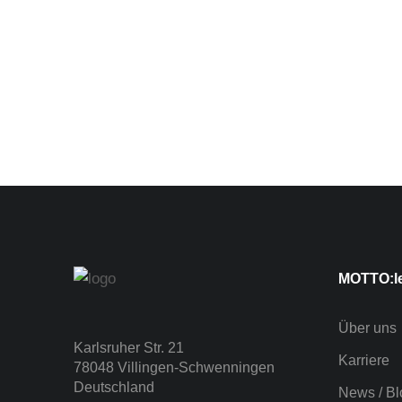
Digitale 
Events
/
22.01.202
MOTTO:l
Über uns
Karlsruher Str. 21
Karriere
78048 Villingen-Schwenningen
Deutschland
News / Bl